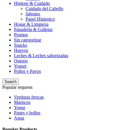
Higiene & Cuidado
Cuidado del Cabello
Jabones
Papel Higienico
Hogar & Limpieza
Panadería & Galletas
Promos
Sin categorizar
Snacks
Huevos
Leches & Leches saborizadas
Quesos
Yogurt
Pollos y Pavos
Search
Popular requests
Verduras frescas
Mariscos
Yogur
Panes y bollos
Agua
Popular Products