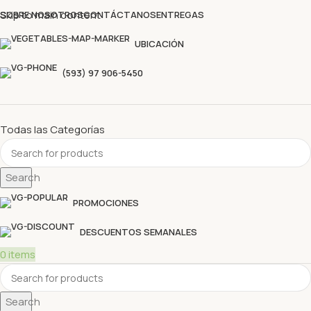
Descubre nuestras ofertas y compra sin complicaciones
Skip to main content
SOBRE NOSOTROS
CONTÁCTANOS
ENTREGAS
UBICACIÓN
(593) 97 906-5450
Todas las Categorías
Search
PROMOCIONES
DESCUENTOS SEMANALES
0
items
Search