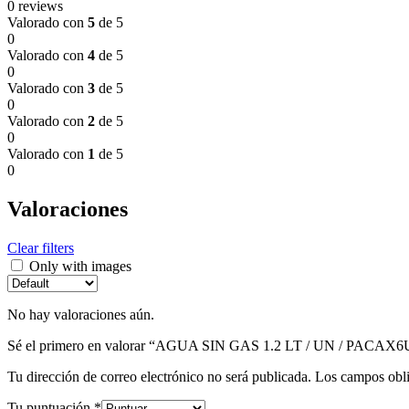
0 reviews
Valorado con
5
de 5
0
Valorado con
4
de 5
0
Valorado con
3
de 5
0
Valorado con
2
de 5
0
Valorado con
1
de 5
0
Valoraciones
Clear filters
Only with images
No hay valoraciones aún.
Sé el primero en valorar “AGUA SIN GAS 1.2 LT / UN / PACAX
Tu dirección de correo electrónico no será publicada.
Los campos obli
Tu puntuación
*