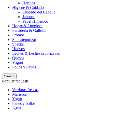
Harinas
Higiene & Cuidado
Cuidado del Cabello
Jabones
Papel Higienico
Hogar & Limpieza
Panadería & Galletas
Promos
Sin categorizar
Snacks
Huevos
Leches & Leches saborizadas
Quesos
Yogurt
Pollos y Pavos
Search
Popular requests
Verduras frescas
Mariscos
Yogur
Panes y bollos
Agua