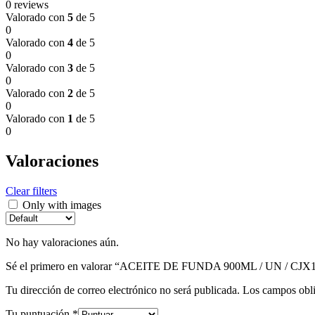
0 reviews
Valorado con
5
de 5
0
Valorado con
4
de 5
0
Valorado con
3
de 5
0
Valorado con
2
de 5
0
Valorado con
1
de 5
0
Valoraciones
Clear filters
Only with images
No hay valoraciones aún.
Sé el primero en valorar “ACEITE DE FUNDA 900ML / UN / CJX
Tu dirección de correo electrónico no será publicada.
Los campos obli
Tu puntuación
*