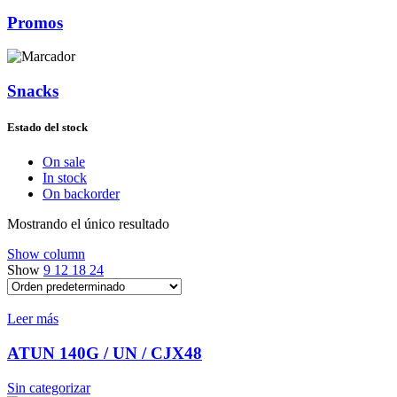
Promos
Snacks
Estado del stock
On sale
In stock
On backorder
Mostrando el único resultado
Show column
Show
9
12
18
24
Leer más
ATUN 140G / UN / CJX48
Sin categorizar