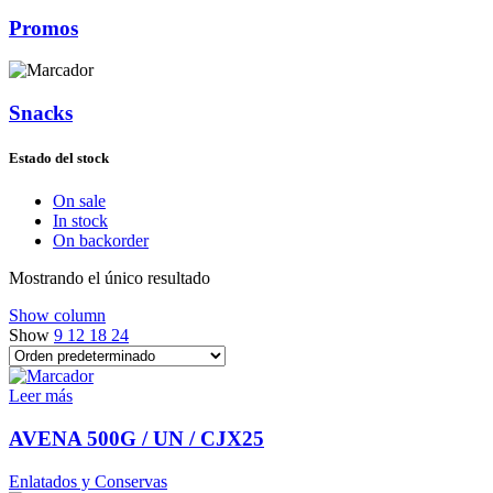
Promos
Snacks
Estado del stock
On sale
In stock
On backorder
Mostrando el único resultado
Show column
Show
9
12
18
24
Leer más
AVENA 500G / UN / CJX25
Enlatados y Conservas