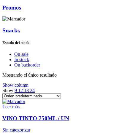
Promos
Snacks
Estado del stock
On sale
In stock
On backorder
Mostrando el único resultado
Show column
Show
9
12
18
24
Leer más
VINO TINTO 750ML / UN
Sin categorizar