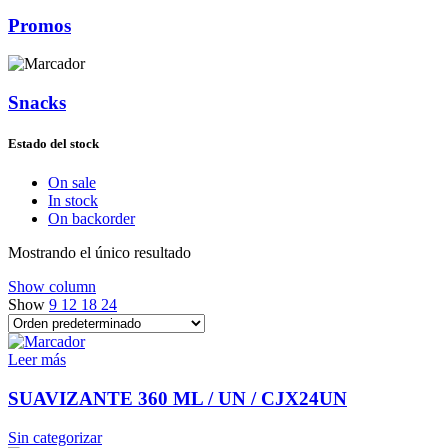
Promos
Snacks
Estado del stock
On sale
In stock
On backorder
Mostrando el único resultado
Show column
Show
9
12
18
24
Leer más
SUAVIZANTE 360 ML / UN / CJX24UN
Sin categorizar