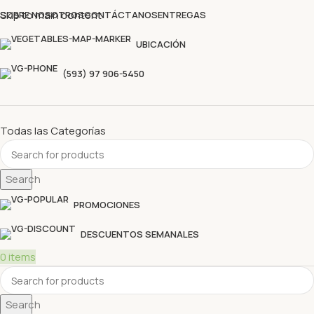
Descubre nuestras ofertas y compra sin complicaciones
Skip to main content
SOBRE NOSOTROS
CONTÁCTANOS
ENTREGAS
UBICACIÓN
(593) 97 906-5450
Todas las Categorías
Search
PROMOCIONES
DESCUENTOS SEMANALES
0
items
Search