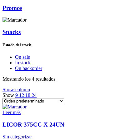
Promos
Snacks
Estado del stock
On sale
In stock
On backorder
Mostrando los 4 resultados
Show column
Show
9
12
18
24
Leer más
LICOR 375CC X 24UN
Sin categorizar