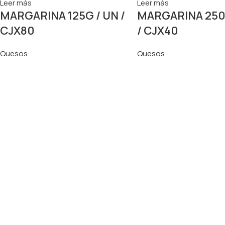
Leer más
Leer más
MARGARINA 125G / UN /
MARGARINA 250
CJX80
/ CJX40
Quesos
Quesos