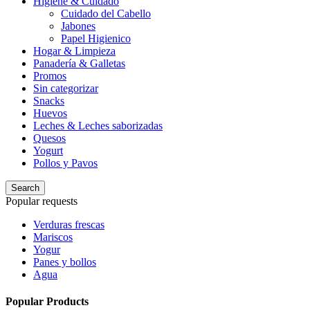
Higiene & Cuidado
Cuidado del Cabello
Jabones
Papel Higienico
Hogar & Limpieza
Panadería & Galletas
Promos
Sin categorizar
Snacks
Huevos
Leches & Leches saborizadas
Quesos
Yogurt
Pollos y Pavos
Search
Popular requests
Verduras frescas
Mariscos
Yogur
Panes y bollos
Agua
Popular Products