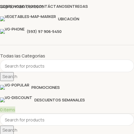
Descubre nuestras ofertas y compra sin complicaciones
Skip to main content
SOBRE NOSOTROS
CONTÁCTANOS
ENTREGAS
UBICACIÓN
(593) 97 906-5450
Todas las Categorías
Search
PROMOCIONES
DESCUENTOS SEMANALES
0
items
Search