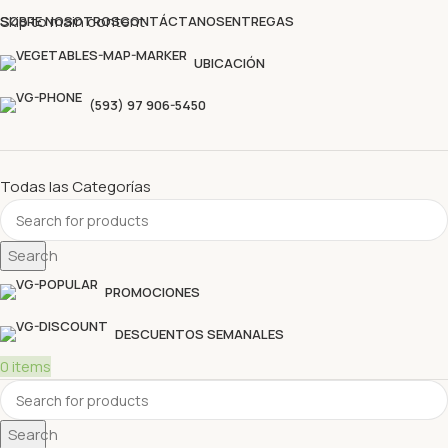
Descubre nuestras ofertas y compra sin complicaciones
Skip to main content
SOBRE NOSOTROS
CONTÁCTANOS
ENTREGAS
UBICACIÓN
(593) 97 906-5450
Todas las Categorías
Search
PROMOCIONES
DESCUENTOS SEMANALES
0
items
Search