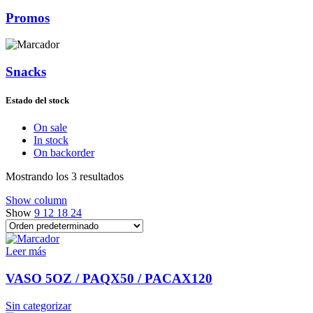
Promos
Snacks
Estado del stock
On sale
In stock
On backorder
Mostrando los 3 resultados
Show column
Show
9
12
18
24
Leer más
VASO 5OZ / PAQX50 / PACAX120
Sin categorizar