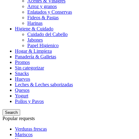
Aceites & Vinagres
Arroz y granos
Enlatados y Conservas
Fideos & Pastas
Harinas
Higiene & Cuidado
Cuidado del Cabello
Jabones
Papel Higienico
Hogar & Limpieza
Panadería & Galletas
Promos
Sin categorizar
Snacks
Huevos
Leches & Leches saborizadas
Quesos
Yogurt
Pollos y Pavos
Search
Popular requests
Verduras frescas
Mariscos