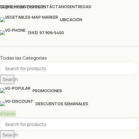
Descubre nuestras ofertas y compra sin complicaciones
Skip to main content
SOBRE NOSOTROS
CONTÁCTANOS
ENTREGAS
UBICACIÓN
(593) 97 906-5450
Todas las Categorías
Search
PROMOCIONES
DESCUENTOS SEMANALES
0
items
Search