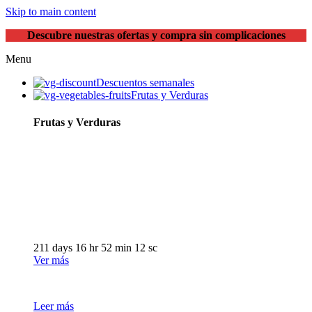
Skip to main content
Descubre nuestras ofertas y compra sin complicaciones
Menu
Descuentos semanales
Frutas y Verduras
Frutas y Verduras
Obtenga descuentos
en frutas y verduras
frescas
211
days
16
hr
52
min
11
sc
Ver más
Leer más