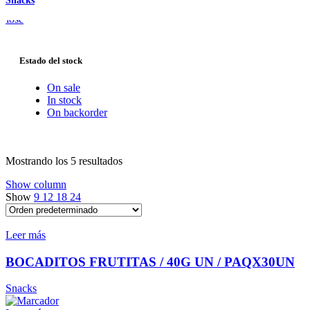
Snacks
Close
Estado del stock
On sale
In stock
On backorder
Mostrando los 5 resultados
Show column
Show
9
12
18
24
Leer más
BOCADITOS FRUTITAS / 40G UN / PAQX30UN
Snacks